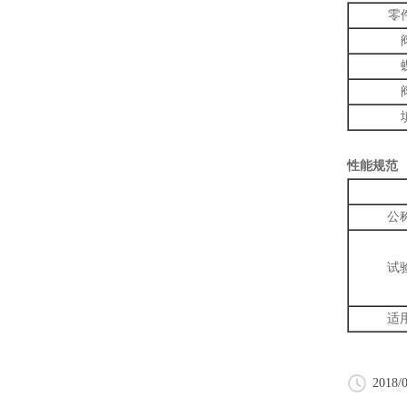
零
性能规范
公
试
适
2018/0