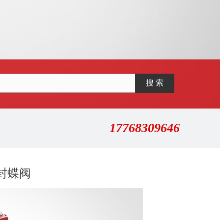
17768309646
封蝶阀