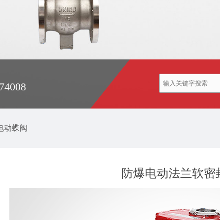
74008
电动蝶阀
防爆电动法兰软密