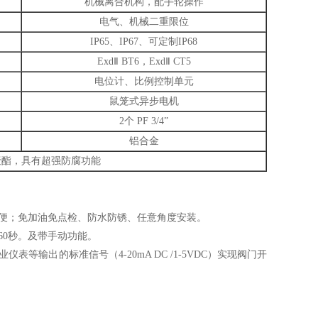
机械离合机构，配手轮操作
电气、机械二重限位
IP65、IP67、可定制IP68
ExdⅡ BT6，ExdⅡ CT5
电位计、比例控制单元
鼠笼式异步电机
2个 PF 3/4”
铝合金
聚酯，具有超强防腐功能
便；免加油免点检、防水防锈、任意角度安装。
60秒。及带手动功能。
输出的标准信号（4-20mA DC /1-5VDC）实现阀门开