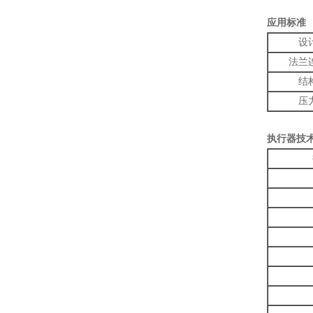
应用标准
设
法兰
结
压
执行器技