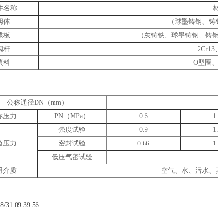
件名称
阀体
（球墨铸钢、铸钢
蝶板
（灰铸铁、球墨铸钢、铸钢
阀杆
2Cr1
填料
O型圈
公称通径DN（mm）
称压力
PN（MPa）
0.6
1
强度试验
0.9
1
验压力
密封试验
0.66
1
低压气密试验
用介质
空气、水、污水、
8/31 09:39:56