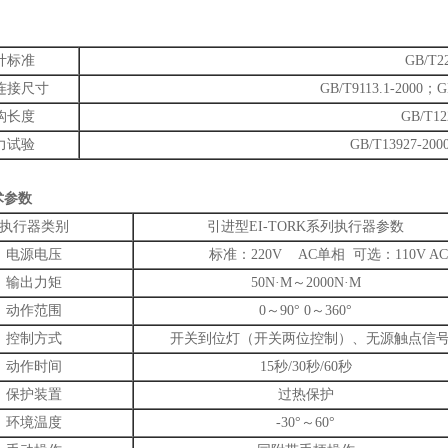
计标准
GB/T22
连接尺寸
GB/T9113.1-2000；G
构长度
GB/T12
力试验
GB/T13927-200
术参数
执行器类别
引进型EI-TORK系列执行器参数
电源电压
标准：220V AC单相 可选：110V AC 单
输出力矩
50N·M～2000N·M
动作范围
0～90° 0～360°
控制方式
开关到位灯（开关两位控制）、无源触点信号、
动作时间
15秒/30秒/60秒
保护装置
过热保护
环境温度
-30°～60°