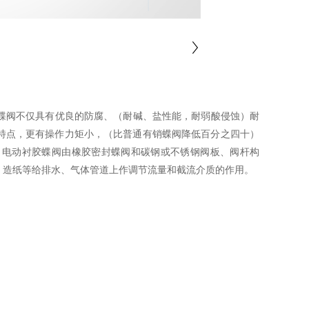
阀不仅具有优良的防腐、（耐碱、盐性能，耐弱酸侵蚀）耐
特点，更有操作力矩小，（比普通有销蝶阀降低百分之四十）
。电动衬胶蝶阀由橡胶密封蝶阀和碳钢或不锈钢阀板、阀杆构
纺、造纸等给排水、气体管道上作调节流量和截流介质的作用。