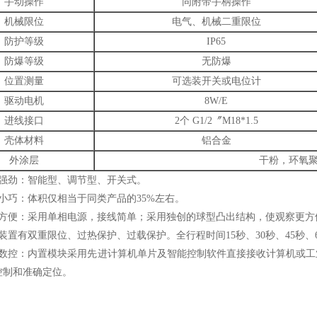
手动操作
同附带手柄操作
机械限位
电气、机械二重限位
防护等级
IP65
防爆等级
无防爆
位置测量
可选装开关或电位计
驱动电机
8W/E
进线接口
2个 G1/2〞M18*1.5
壳体材料
铝合金
外涂层
干粉，环氧
能强劲：智能型、调节型、开关式。
小巧：体积仅相当于同类产品的35%左右。
用方便：采用单相电源，接线简单；采用独创的球型凸出结构，使观察更方
装置有双重限位、过热保护、过载保护。全行程时间15秒、30秒、45秒、
数控：内置模块采用先进计算机单片及智能控制软件直接接收计算机或工业仪表等
控制和准确定位。