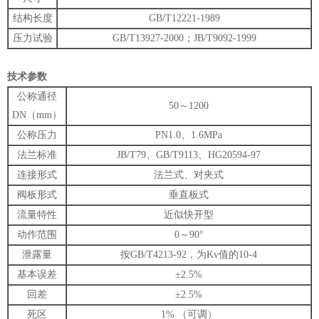
结构长度
GB/T12221-1989
压力试验
GB/T13927-2000；JB/T9092-1999
技术参数
公称通径
50～1200
DN（mm）
公称压力
PN1.0、1.6MPa
法兰标准
JB/T79、GB/T9113、HG20594-97
连接形式
法兰式、对夹式
阀板形式
垂直板式
流量特性
近似快开型
动作范围
0～90°
泄露量
按GB/T4213-92，为Kv值的10-4
基本误差
±2.5%
回差
±2.5%
死区
1% （可调）