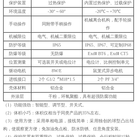
保护装置
过热保护
内置过热保护、过载保护
环境温度
-30°～60°
-20℃～+70℃
机械离合机构，配手轮操
手动操作
同附带手柄操作
作
机械限位
电气、机械二重限位
电气、机械二重限位
防护等级
IP65
IP65、IP67、可定制IP68
防爆等级
无防爆
ExdⅡ BT6，ExdⅡ CT5
位置测量
可选装开关或电位计
电位计、比例控制单元
驱动电机
8W/E
鼠笼式异步电机
进线接口
2个 G1/2〞M18*1.5
2个 PF 3/4”
壳体材料
铝合金
铝合金
外涂层
干粉，环氧聚酯，具有超强防腐功能
（1）功能强劲：智能型、调节型、开关式。
（2）体积小巧：体积仅相当于同类产品的35%左右。
（3）使用方便：采用单相电源，接线简单；采用独创的球型凸出结
构，使观察更方便；免加油免点检、防水防锈、任意角度安装。
（4）保护装置有双重限位、过热保护、过载保护。全行程时间15秒、