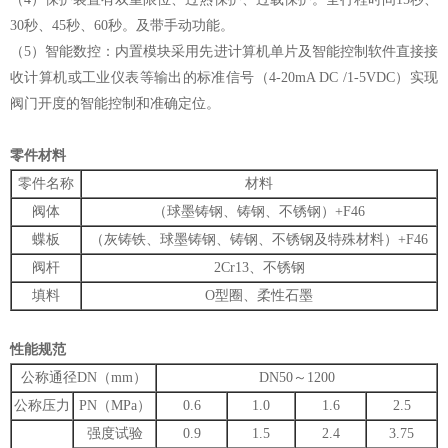
30秒、45秒、60秒。及带手动功能。
（5）智能数控：内置模块采用先进计算机单片及智能控制软件直接接
收计算机或工业仪表等输出的标准信号（4-20mA DC /1-5VDC）实现
阀门开度的智能控制和准确定位。
零件材料
零件名称
材料
阀体
（球墨铸钢、铸钢、不锈钢）+F46
蝶板
（灰铸铁、球墨铸钢、铸钢、不锈钢及特殊材料）+F46
阀杆
2Cr13、不锈钢
填料
O型圈、柔性石墨
性能规范
公称通径DN（mm）
DN50～1200
公称压力
PN（MPa）
0.6
1.0
1.6
2.5
强度试验
0.9
1.5
2.4
3.75