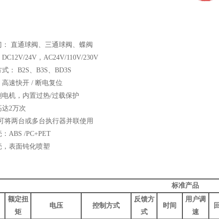
门： 直通球阀、三通球阀、蝶阀
12V/24V，AC24V/110V/230V
： B2S、B3S、BD3S
高速快开 / 断电复位
刷电机，内置过热/过载保护
高达2万次
不可将两台或多台执行器并联使用
ABS /PC+PET
壳，表面钝化喷塑
标准产品
额定扭
反馈方
用户调
电压
控制方式
时间
矩
式
速