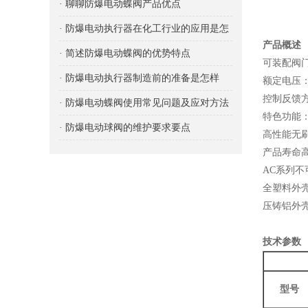
· 聊聊防爆电动蝶阀产品优点
· 防爆电动执行器在化工行业的应用是怎
产品概述
样的？
· 简述防爆电动蝶阀的优势特点
可装配阀
· 防爆电动执行器制造前的准备是怎样
额定电压：DC
控制反馈方式
的？
· 防爆电动蝶阀使用常见问题及应对方法
特色功能：
· 防爆电动球阀的维护要求要点
高性能无
产品寿命
AC系列
全塑料外壳：
压铸铝外
技术参数
型号