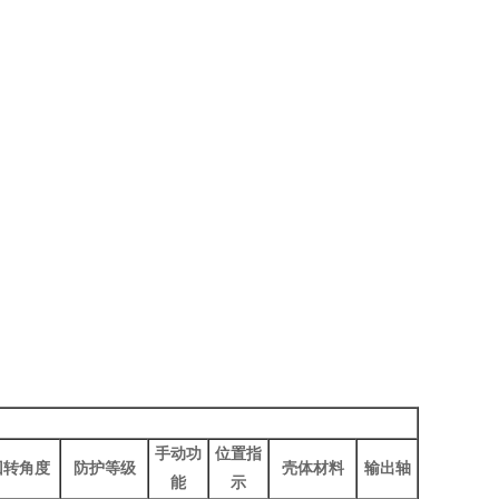
手动功
位置指
回转角度
防护等级
壳体材料
输出轴
能
示