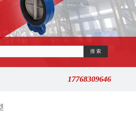
17768309646
型