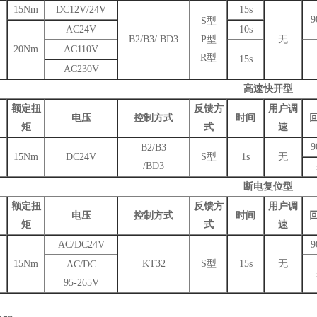
15Nm
DC12V/24V
15s
9
S型
AC24V
10s
B2/B3/ BD3
P型
无
20Nm
AC110V
R型
15s
AC230V
高速快开型
额定扭
反馈方
用户调
电压
控制方式
时间
矩
式
速
9
B2/B3
15Nm
DC24V
S型
1s
无
/BD3
断电复位型
额定扭
反馈方
用户调
电压
控制方式
时间
矩
式
速
AC/DC24V
9
15Nm
KT32
S型
15s
无
AC/DC
95-265V