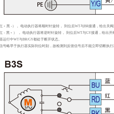
红﹢黑 -）， 电动执行器将顺时针旋转， 到位后WT与BR接通，给出关
红 - 黑﹢） ， 电动执行器将逆时针旋转， 到位后WT与GY接通，给出
器运行中WT与BR/GY都处于断开状态。
馈信号略早于执行器实际到位时刻，故检测到反馈信号后不能立即切断执行