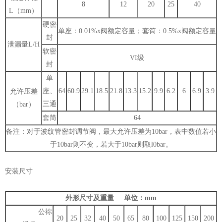
8
12
20
25
40
L（mm）
硬密
单座：0.01%x阀额定容量；套筒：0.5%x阀额定容量
封
泄漏量L/H
软密
VI级
封
单
座、
64
60.9
29.1
18.5
21.8
13.3
15.2
9.9
6.2
6
6.9
3.9
允许压差
三通
（bar）
套筒
64
备注：对于波纹管密封调节阀，最大允许压差为10bar，表中数值若小
于10bar则不变，若大于10bar则取l0bar。
安装尺寸
外形尺寸及重量 单位：mm
公祢
20
25
32
40
50
65
80
100
125
150
200