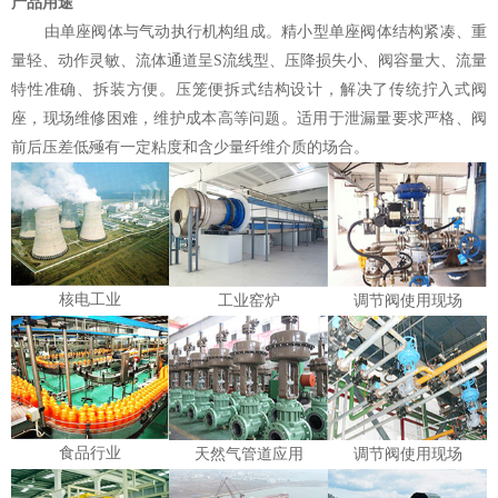
产品用途
由单座阀体与气动执行机构组成。精小型单座阀体结构紧凑、重
量轻、动作灵敏、流体通道呈S流线型、压降损失小、阀容量大、流量
特性准确、拆装方便。压笼便拆式结构设计，解决了传统拧入式阀
座，现场维修困难，维护成本高等问题。适用于泄漏量要求严格、阀
前后压差低殛有一定粘度和含少量纤维介质的场合。
核电工业
工业窑炉
调节阀使用现场
食品行业
天然气管道应用
调节阀使用现场