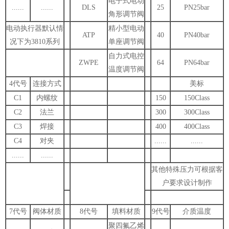
电子式电动
......
......
DLS
25
PN25bar
角形调节阀
电动执行器默认情
精小型电动
ATP
40
PN40bar
况下为3810系列
单座调节阀
自力式电控
ZWPE
64
PN64bar
温度调节阀
4代号
连接方式
美标
C1
内螺纹
150
150Class
C2
法兰
300
300Class
C3
焊接
400
400Class
C4
对夹
......
......
......
......
其他特殊压力可根据客
户要求设计制作
7代号
阀体材质
8代号
填料材质
9代号
介质温度
聚四氟乙烯