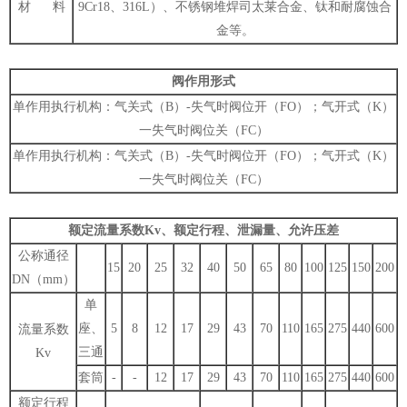
材 料
9Cr18、316L）、不锈钢堆焊司太莱合金、钛和耐腐蚀合
金等。
阀作用形式
单作用执行机构：气关式（B）-失气时阀位开（FO）；气开式（K）
一失气时阀位关（FC）
单作用执行机构：气关式（B）-失气时阀位开（FO）；气开式（K）
一失气时阀位关（FC）
额定流量系数Kv、额定行程、泄漏量、允许压差
公称通径
15
20
25
32
40
50
65
80
100
125
150
200
DN（mm）
单
座、
5
8
12
17
29
43
70
110
165
275
440
600
流量系数
三通
Kv
套筒
-
-
12
17
29
43
70
110
165
275
440
600
额定行程