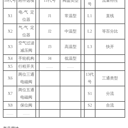
10代号
附件选项
11代号
阀盖类型
流量特性
号
电-气 定
X1
J1
常温型
L1
直线
位器
气-气 定
X2
J2
中温型
L2
等百分比
位器
空气过滤
X3
J3
高温型
L3
快开
减压阀
X4
手轮机构
J4
低温型
X5
行程开关
......
......
两位三通
13代
X6
三通类型
电磁阀
号
两位五通
X7
S1
分流
电磁阀
X8
保位阀
S2
合流
......
......