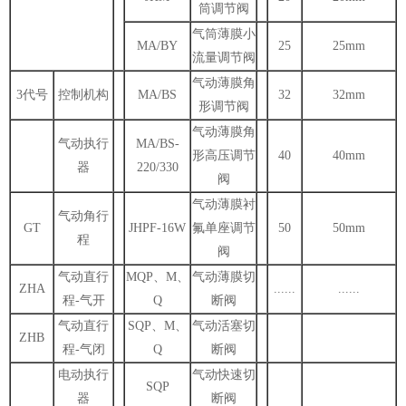
筒调节阀
气筒薄膜小
MA/BY
25
25mm
流量调节阀
气动薄膜角
3代号
控制机构
MA/BS
32
32mm
形调节阀
气动薄膜角
气动执行
MA/BS-
形高压调节
40
40mm
器
220/330
阀
气动薄膜衬
气动角行
GT
JHPF-16W
氟单座调节
50
50mm
程
阀
气动直行
MQP、M、
气动薄膜切
ZHA
......
......
程-气开
Q
断阀
气动直行
SQP、M、
气动活塞切
ZHB
程-气闭
Q
断阀
电动执行
气动快速切
SQP
器
断阀