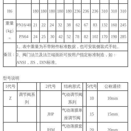
H6
180
180
180
180
180
236
236
236
310
310
310
重量
PN16/40
21
22
24
32
38
62
67
83
132
160
245
（kg）
PN64
24
25
30
42
52
78
82
102
170
190
285
=
1、表中重量为不带附件标准数据，也可安装侧装式手轮。
备注：
2、阀门法兰及法兰端面距可按用户指定标准制造，如：
ANSI，JIS，DIN标准。
型号说明
1代号
2代号
结构形式
5代号
公称通径
调节阀系
气动调节阀
Z
10
10mm
列
系列
气动薄膜单
JHP
15
15mm
座调节阀
气动薄膜套
JHM
20
20mm