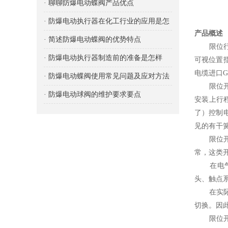
· 聊聊防爆电动蝶阀产品优点
· 防爆电动执行器在化工行业的应用是怎
产品概述
样的？
· 简述防爆电动蝶阀的优势特点
限位行程
· 防爆电动执行器制造前的准备是怎样
可视位置
电缆进口G
的？
· 防爆电动蝶阀使用常见问题及应对方法
限位开关
· 防爆电动球阀的维护要求要点
安装上行
了）控制
见的有干
限位开关
常，这类
在电气控
头、触点
在实际生
切换。因
限位开关