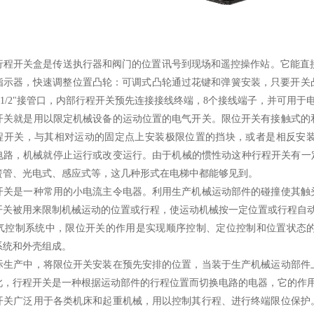
开关盒是传送执行器和阀门的位置讯号到现场和遥控操作站。它能直接安装在
指示器，快速调整位置凸轮：可调式凸轮通过花键和弹簧安装，只要开关
1/2"接管口，内部行程开关预先连接接线终端，8个接线端子，并可用于
就是用以限定机械设备的运动位置的电气开关。限位开关有接触式的和
程开关，与其相对运动的固定点上安装极限位置的挡块，或者是相反安
电路，机械就停止运行或改变运行。由于机械的惯性动这种行程开关有一
簧管、光电式、感应式等，这几种形式在电梯中都能够见到。
是一种常用的小电流主令电器。利用生产机械运动部件的碰撞使其触头
开关被用来限制机械运动的位置或行程，使运动机械按一定位置或行程自
制系统中，限位开关的作用是实现顺序控制、定位控制和位置状态的
系统和外壳组成。
产中，将限位开关安装在预先安排的位置，当装于生产机械运动部件上
此，行程开关是一种根据运动部件的行程位置而切换电路的电器，它的作
广泛用于各类机床和起重机械，用以控制其行程、进行终端限位保护。