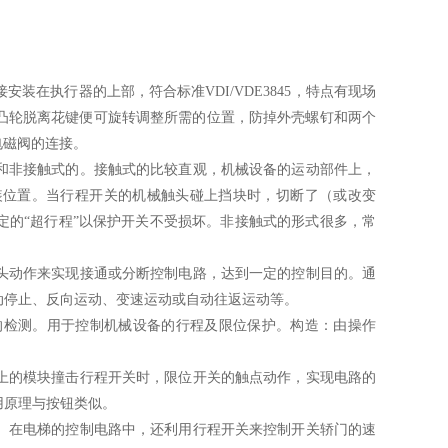
执行器的上部，符合标准VDI/VDE3845，特点有现场
凸轮脱离花键便可旋转调整所需的位置，防掉外壳螺钉和两个
电磁阀的连接。
非接触式的。接触式的比较直观，机械设备的运动部件上，
装位置。当行程开关的机械触头碰上挡块时，切断了（或改变
定的“超行程”以保护开关不受损坏。非接触式的形式很多，常
动作来实现接通或分断控制电路，达到一定的控制目的。通
动停止、反向运动、变速运动或自动往返运动等。
检测。用于控制机械设备的行程及限位保护。构造：由操作
的模块撞击行程开关时，限位开关的触点动作，实现电路的
用原理与按钮类似。
在电梯的控制电路中，还利用行程开关来控制开关轿门的速