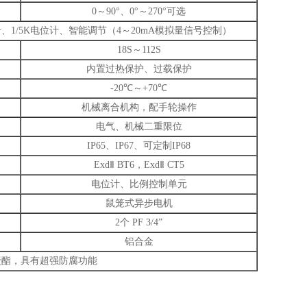
0～90°、0°～270°可选
1/5K电位计、智能调节（4～20mA模拟量信号控制）
18S～112S
内置过热保护、过载保护
-20℃～+70℃
机械离合机构，配手轮操作
电气、机械二重限位
IP65、IP67、可定制IP68
ExdⅡ BT6，ExdⅡ CT5
电位计、比例控制单元
鼠笼式异步电机
2个 PF 3/4”
铝合金
聚酯，具有超强防腐功能