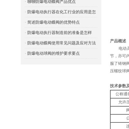
· 聊聊防爆电动蝶阀产品优点
· 防爆电动执行器在化工行业的应用是怎
样的？
· 简述防爆电动蝶阀的优势特点
· 防爆电动执行器制造前的准备是怎样
产品概述
的？
· 防爆电动蝶阀使用常见问题及应对方法
电动高压
· 防爆电动球阀的维护要求要点
节，亦可内
服了铸钢
压螺纹球
技术参数
公称通
允许压