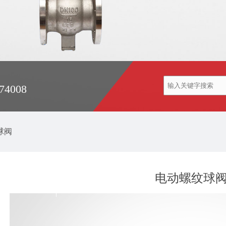
74008
球阀
电动螺纹球