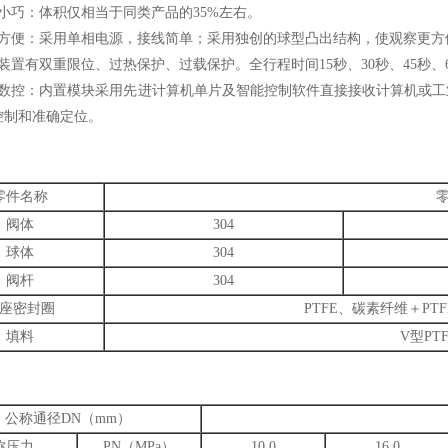
小巧：体积仅相当于同类产品的35%左右。
用方便：采用单相电源，接线简单；采用独创的球型凸出结构，使观察更方
装置有双重限位、过热保护、过载保护。全行程时间15秒、30秒、45秒、
数控：内置模块采用先进计算机单片及智能控制软件直接接收计算机或工业仪表等
控制和准确定位。
零件名称
阀体
304
球体
304
阀杆
304
座密封圈
PTFE、碳素纤维＋P
填料
V型PT
公称通径DN（mm）
称压力
PN（MPa）
10.0
16.0