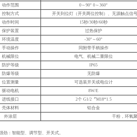
动作范围
0～90° 0～360°
控制方式
开关到位灯（开关两位控制）、无源触点信号、
动作时间
15秒/30秒/60秒
保护装置
过热保护
环境温度
-30°～60°
手动操作
同附带手柄操作
机械限位
电气、机械二重限位
防护等级
IP65
防爆等级
无防爆
位置测量
可选装开关或电位计
驱动电机
8W/E
进线接口
2个 G1/2〞M18*1.5
壳体材料
铝合金
外涂层
干粉，环氧
能强劲：智能型、调节型、开关式。