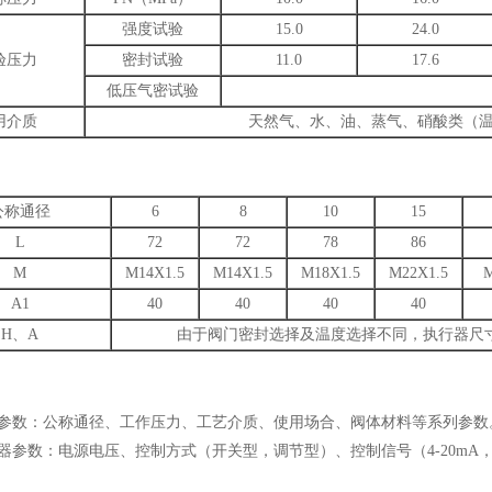
强度试验
15.0
24.0
验压力
密封试验
11.0
17.6
低压气密试验
用介质
天然气、水、油、蒸气、硝酸类（温度
公称通径
6
8
10
15
L
72
72
78
86
M
M14X1.5
M14X1.5
M18X1.5
M22X1.5
A1
40
40
40
40
H、A
由于阀门密封选择及温度选择不同，执行器尺
体参数：公称通径、工作压力、工艺介质、使用场合、阀体材料等系列参数
器参数：电源电压、控制方式（开关型，调节型）、控制信号（4-20mA，