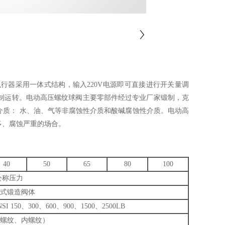
器采用一体式结构，输入220V电源即可直接进行开关量调
即可控制运转。电动高压螺纹球阀主要零部件经过专业厂家锻制，克
介质： 水、油、气等非腐蚀性介质和酸碱腐蚀性介质。电动高
多、腐蚀严重的场合。
40
50
65
80
100
公称压力
式锻造阀体
NSI 150、300、600、900、1500、2500LB
螺纹、内螺纹）