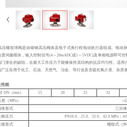
螺纹球阀是由锻钢高压阀体及电子式角行程电动执行器组成。电动执行
置伺服模块，输入控制信号(4～20mADC或1～5VDC)及单相电源
阀门潜在的缺陷，在最大工作压力下能够保持其结构的抗压均匀性。适用
阀广泛应用于化工、石油、天然气、冶金、等行业及含硫化氢介质、杂质
及性能
径 DN（mm）
15
20
25
32
差（MPa）
≤
阀体形式
三分体
公称压力
PN16.0、25.0、32.0、42.0 MPa；A
连接形式
螺纹式（外