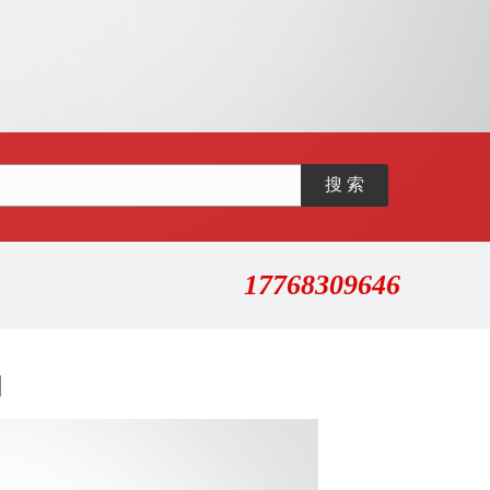
17768309646
阀