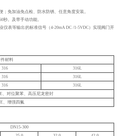
便；免加油免点检、防水防锈、任意角度安装。
60秒。及带手动功能。
输出的标准信号（4-20mA DC /1-5VDC）实现阀门开
零件材料
316
316L
316
316L
316
316L
TFE、对位聚苯、高压尼龙密封
FE、增强四氟
DN15-300
25.0
32.0
42.0