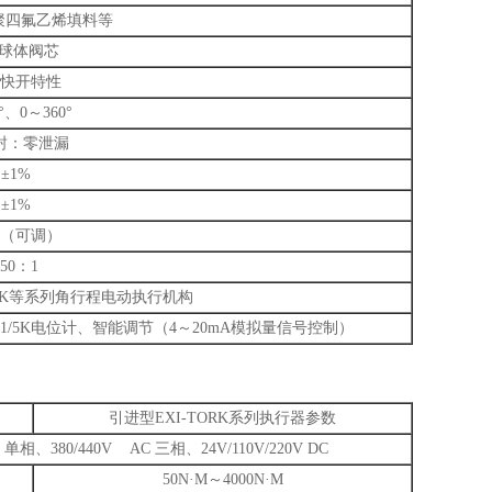
聚四氟乙烯填料等
型球体阀芯
快开特性
°、0～360°
封：零泄漏
±1%
±1%
%（可调）
250：1
-TORK等系列角行程电动执行机构
/5K电位计、智能调节（4～20mA模拟量信号控制）
引进型EXI-TORK系列执行器参数
相、380/440V AC 三相、24V/110V/220V DC
50N·M～4000N·M