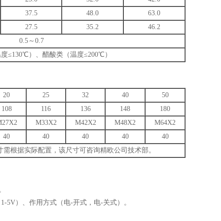
37.5
48.0
63.0
27.5
35.2
46.2
0.5～0.7
≤130℃）、醋酸类（温度≤200℃）
20
25
32
40
50
108
116
136
148
180
M27X2
M33X2
M42X2
M48X2
M64X2
40
40
40
40
40
寸需根据实际配置，该尺寸可咨询精欧公司技术部。
。
1-5V）、作用方式（电-开式，电-关式）。