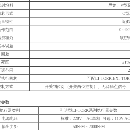
密封填料
尼龙、V型
阀芯形式
O
流量特性
近似
动作范围
0～90
泄露量Q
软密
基本误差
回差
死区
≤1
可调范围
置执行机构
可配EI-TORK,EXI
控制方式
开关到位灯（开关两位控制）、无源触点信号、1
术参数
执行器类别
引进型EI-TORK系列执行器参数
电源电压
标准：220V AC单相 可选：110V AC 单
输出力矩
50N·M～2000N·M