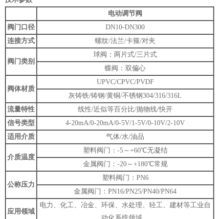
电动调节阀
阀门口径
DN10-DN300
连接方式
螺纹/法兰/卡箍/对夹
球阀：两片式/三片式
阀门类别
蝶阀：双偏心
UPVC/CPVC/PVDF
阀体材质
灰铸铁/铸钢/黄铜/不锈钢304/316/316L
流量特性
线性/近似等百分比/抛物线/快开
信号类型
4-20mA/0-20mA/0-5V/1-5V/0-10V/2-10V
适用介质
气体/水/油品
塑料阀门：-5～+60℃无凝结
介质温度
金属阀门：-20～+180℃常规
塑料阀门：PN6
公称压力
金属阀门：PN16/PN25/PN40/PN64
电力、化工、冶金、环保、水处理、轻工、建材等工业自
应用领域
动化系统领域。