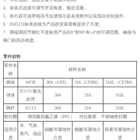
4、齿条式连接可调节开启角度、额定流量。
5、执行器可选带电讯号反馈指示及各类附件以实现自动化操作。
6、IS05211标准连接为产品的安装替换提供了方便。
7、两端调的节螺钉可使标准产品在0°和90°有±4°的可调范围。确保与
阀门的同步精度。
零件材料
零件名
材料名称
称
阀体
WCB
304（CF8）
316（CF8M）
316L（CF3M）
2Cr13+氮化
球体
304
316
316L
处理
阀杆
2Cr13
304
316
316L
密封圈
增强聚四氟乙烯（PPL）、对位聚苯、不锈钢密封圈
水、气体、
适用介
硝酸等腐蚀性
醋酸等腐蚀介
尿素等腐蚀性介
蒸汽、油品
质
介质
质
质