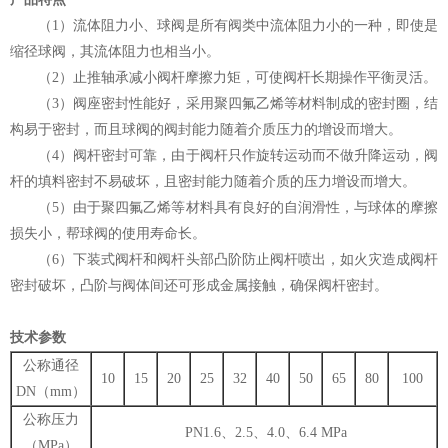
（1）流体阻力小、球阀是所有阀类中流体阻力小的一种，即使是
缩径球阀，其流体阻力也相当小。
（2）止推轴承减小阀杆摩擦力矩，可使阀杆长期操作平衡灵活。
（3）阀座密封性能好，采用聚四氟乙烯等材料制成的密封圈，结
构易于密封，而且球阀的阀封能力随着介质压力的增设而增大。
（4）阀杆密封可靠，由于阀杆只作旋转运动而不做升降运动，阀
杆的填料密封不易破坏，且密封能力随着介质的压力增设而增大。
（5）由于聚四氟乙烯等材料具有良好的自润滑性，与球体的摩擦
损失小，帮球阀的使用寿命长。
（6）下装式阀杆和阀杆头部凸阶防止阀杆喷出，如火灾造成阀杆
密封破坏，凸阶与阀体间还可形成金属接触，确保阀杆密封。
技术参数
公称通径
10
15
20
25
32
40
50
65
80
100
DN（mm）
公称压力
PN1.6、2.5、4.0、6.4 MPa
（MPa）