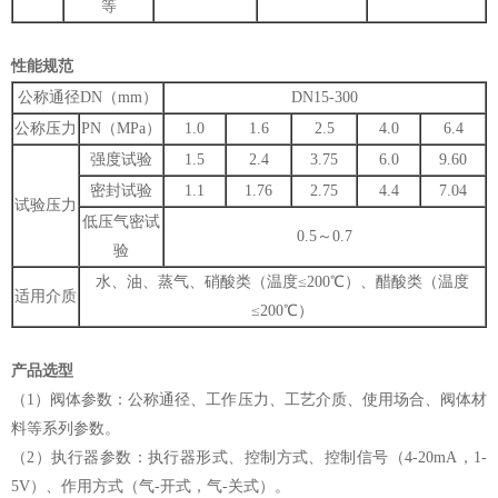
等
性能规范
公称通径DN（mm）
DN15-300
公称压力
PN（MPa）
1.0
1.6
2.5
4.0
6.4
强度试验
1.5
2.4
3.75
6.0
9.60
密封试验
1.1
1.76
2.75
4.4
7.04
试验压力
低压气密试
0.5～0.7
验
水、油、蒸气、硝酸类（温度≤200℃）、醋酸类（温度
适用介质
≤200℃）
产品选型
（1）阀体参数：公称通径、工作压力、工艺介质、使用场合、阀体材
料等系列参数。
（2）执行器参数：执行器形式、控制方式、控制信号（4-20mA，1-
5V）、作用方式（气-开式，气-关式）。