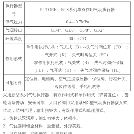
执行器型
PI-TORK、BTS系列单双作用气动执行器
号
供气压力
0.4～0.7MPa
气源接口
G1/4"、G1/8"、G3/8"、G1/2"
环境温度
-30～+70℃
单作用执行机构：气关式（B）--失气时阀位开（FO）；
气开式（K）--失气时阀位关（FC）
作用形式
双作用执行机构：气关式（B）--失气时阀位保持
（FL）；气开式（K）-- 失气时阀位保持（FL）
定位器、电磁阀、空气过滤减压器、保位阀、行程开关、
可配附件
阀位传送器、手轮机构等
采用新型系列气动执行器，有双作用式和单作用式（弹簧复位），齿
轮齿条传动，安全可靠；大口径阀门采用系列G型气动执行器拔叉式
传动，结构合理，输出扭矩大，有双作用式和单作用式。
1、齿轮式双活塞，输出力矩大，体积小。
2、气缸选用铝金材料，重量轻、外形美观。
3、可在顶部、底部安装手动操作机构。