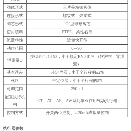
阀体形式
三片是精铸阀体
连接形式
螺纹式、焊接式
阀芯形式
"O"型球形阀芯
密封填料
PTFE、柔性石墨
流量特性
近似快开型
动作范围
0～90°
按GB/T4213-92，小于额定KV0.01% （软密封：零泄
泄露量Q
漏）
基本误差
带定位器：小于全行程的±2%
死区
带定位器：小于全行程的2%
可调范围
250：1
配置执行机
GT、AT、AR、AW系列单双作用气动执行器
构
控制方式
开关两位控制、4-20mA模拟量控制
执行器参数