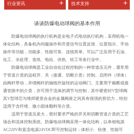
+
+
行业资讯
技术支持
谈谈防爆电动球阀的基本作用
防爆电动球阀的执行机构是全电子式电动执行机构，采用机电一
体化结构，具备机内伺服操作和开度信号位置反馈、位置指示、手动
操作等功能，功能多、性能可靠、连线简单。可以广泛应用于石油、
化工、水处理、造纸、电站、供热、轻工等各行业中。
防爆电动球阀
是工业自动化过程控制的一种管道压元件，通常用
于管道介质的远程开、关（接通、切断介质）控制。启闭件（球体）
由阀杆带动，并绕阀杆的轴线作旋转的运动阀门。主要用于截断或接
通管路中的介质，亦可用于流体的调节与控制，其中硬密封V型球阀
其V型球芯与堆焊硬质合金的金属阀座之间具有很强的剪切力，特别
适用于含纤维、微小固体颗料等介质。
适用于管道压差大，密封要求严格的开关和切断管道介质的工艺
场合和流体控制系统。防爆电动球阀采用一体化结构，以单相电源
AC220V和直流电源24VDC即可控制运转；体积小、轻便、性能可